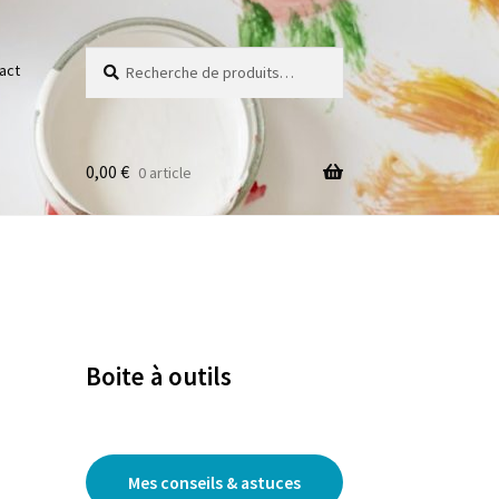
Recherche
Recherche
act
pour :
0,00
€
0 article
Boite à outils
Mes conseils & astuces