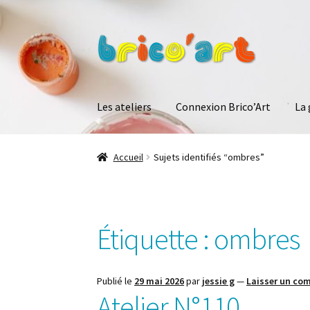
Aller
Aller
à
au
la
contenu
navigation
Les ateliers
Connexion Brico’Art
La 
Accueil
Sujets identifiés “ombres”
Étiquette :
ombres
Publié le
29 mai 2026
par
jessie g
—
Laisser un co
Atelier N°110