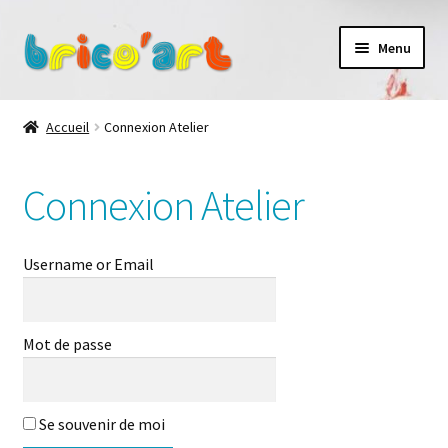
Aller
Aller
Menu
à
au
la
contenu
Accueil
navigation
Accueil
Connexion Atelier
Connexion Atelier
Connexion Atelier
Les ateliers
La galerie des Petits artistes
Username or Email
Contact
Mot de passe
À propos
Se souvenir de moi