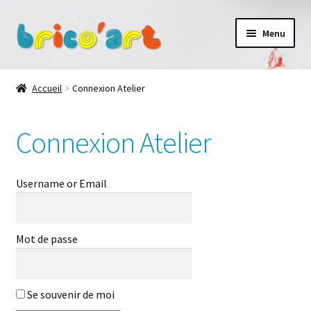
Aller
Aller
Menu
à
au
la
contenu
Accueil
navigation
Accueil
Connexion Atelier
Connexion Atelier
Connexion Atelier
Les ateliers
La galerie des Petits artistes
Username or Email
Contact
Mot de passe
À propos
Se souvenir de moi