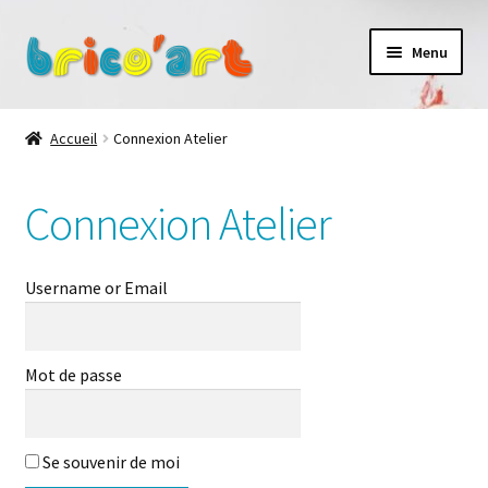
Aller
Aller
Menu
à
au
la
contenu
Accueil
navigation
Accueil
Connexion Atelier
Connexion Atelier
Connexion Atelier
Les ateliers
La galerie des Petits artistes
Username or Email
Contact
Mot de passe
À propos
Se souvenir de moi